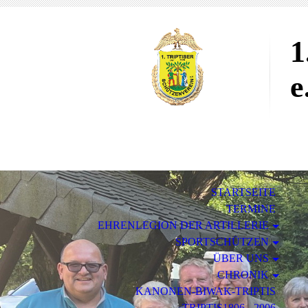
1
e
STARTSEITE
TERMINE
EHRENLEGION DER ARTILLERIE
SPORTSCHÜTZEN
ÜBER UNS
CHRONIK
KANONEN-BIWAK-TRIPTIS
TRIPTIS1806 - 2006