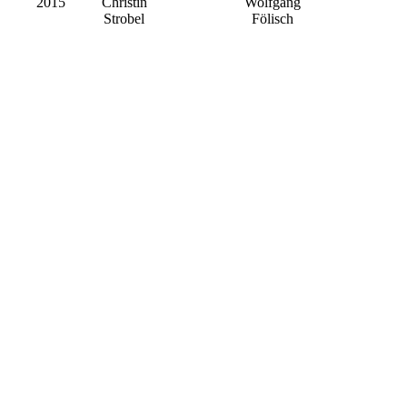
2015
Christin
Wolfgang
Strobel
Fölisch