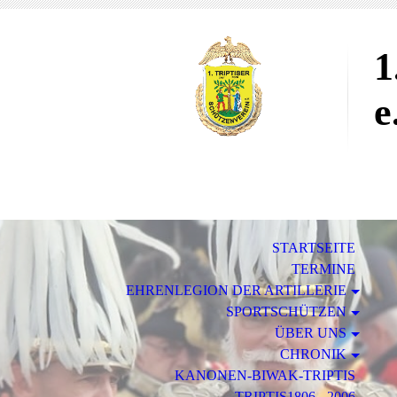
1
e
STARTSEITE
TERMINE
EHRENLEGION DER ARTILLERIE
SPORTSCHÜTZEN
ÜBER UNS
CHRONIK
KANONEN-BIWAK-TRIPTIS
TRIPTIS1806 - 2006