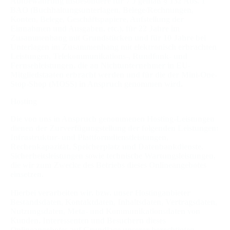
Aufbewahrung insbesondere für 7 J gemäß § 132 Abs. 1
BAO (Buchhaltungsunterlagen, Belege/Rechnungen,
Konten, Belege, Geschäftspapiere, Aufstellung der
Einnahmen und Ausgaben, etc.), für 22 Jahre im
Zusammenhang mit Grundstücken und für 10 Jahre bei
Unterlagen im Zusammenhang mit elektronisch erbrachten
Leistungen, Telekommunikations-, Rundfunk- und
Fernsehleistungen, die an Nichtunternehmer in EU-
Mitgliedstaaten erbracht werden und für die der Mini-One-
Stop-Shop (MOSS) in Anspruch genommen wird.
Hosting
Die von uns in Anspruch genommenen Hosting-Leistungen
dienen der Zurverfügungstellung der folgenden Leistungen:
Infrastruktur- und Plattformdienstleistungen,
Rechenkapazität, Speicherplatz und Datenbankdienste,
Sicherheitsleistungen sowie technische Wartungsleistungen,
die wir zum Zwecke des Betriebs dieses Onlineangebotes
einsetzen.
Hierbei verarbeiten wir, bzw. unser Hostinganbieter
Bestandsdaten, Kontaktdaten, Inhaltsdaten, Vertragsdaten,
Nutzungsdaten, Meta- und Kommunikationsdaten von
Kunden, Interessenten und Besuchern dieses
Onlineangebotes auf Grundlage unserer berechtigten