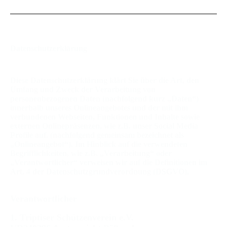
Datenschutzerklärung
Diese Datenschutzerklärung klärt Sie über die Art, den
Umfang und Zweck der Verarbeitung von
personenbezogenen Daten (nachfolgend kurz „Daten“)
innerhalb unseres Onlineangebotes und der mit ihm
verbundenen Webseiten, Funktionen und Inhalte sowie
externen Onlinepräsenzen, wie z.B. unser Social Media
Profile auf. (nachfolgend gemeinsam bezeichnet als
„Onlineangebot“). Im Hinblick auf die verwendeten
Begrifflichkeiten, wie z.B. „Verarbeitung“ oder
„Verantwortlicher“ verweisen wir auf die Definitionen im
Art. 4 der Datenschutzgrundverordnung (DSGVO).
Verantwortlicher
1. Triptiser Schützenverein e.V.