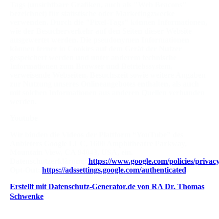
Tags (unsichtbare Grafiken, auch als "Web Beacons"
bezeichnet) für statistische oder Marketingzwecke
verwenden. Durch die "Pixel-Tags" können Informationen,
wie der Besucherverkehr auf den Seiten dieser Website
ausgewertet werden. Die pseudonymen Informationen
können ferner in Cookies auf dem Gerät der Nutzer
gespeichert werden und unter anderem technische
Informationen zum Browser und Betriebssystem,
verweisende Webseiten, Besuchszeit sowie weitere Angaben
zur Nutzung unseres Onlineangebotes enthalten, als auch
mit solchen Informationen aus anderen Quellen verbunden
werden.
Youtube
Wir binden die Videos der Plattform “YouTube” des
Anbieters Google LLC, 1600 Amphitheatre Parkway,
Mountain View, CA 94043, USA, ein.
Datenschutzerklärung:
https://www.google.com/policies/privacy
Opt-Out:
https://adssettings.google.com/authenticated
.
Erstellt mit Datenschutz-Generator.de von RA Dr. Thomas
G
Schwenke