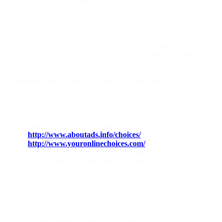
und klären hierüber im Rahmen unserer
Datenschutzerklärung auf.
Falls die Nutzer nicht möchten, dass Cookies auf ihrem
Rechner gespeichert werden, werden sie gebeten die
entsprechende Option in den Systemeinstellungen ihres
Browsers zu deaktivieren. Gespeicherte Cookies können in
den Systemeinstellungen des Browsers gelöscht werden. Der
Ausschluss von Cookies kann zu
Funktionseinschränkungen dieses Onlineangebotes führen.
Ein genereller Widerspruch gegen den Einsatz der zu
Zwecken des Onlinemarketing eingesetzten Cookies kann
bei einer Vielzahl der Dienste, vor allem im Fall des
Trackings, über die US-amerikanische
Seite
http://www.aboutads.info/choices/
oder die EU-
Seite
http://www.youronlinechoices.com/
erklärt werden.
Des Weiteren kann die Speicherung von Cookies mittels
deren Abschaltung in den Einstellungen des Browsers
erreicht werden. Bitte beachten Sie, dass dann
gegebenenfalls nicht alle Funktionen dieses Onlineangebotes
genutzt werden können.
Löschung von Daten
Die von uns verarbeiteten Daten werden nach Maßgabe der